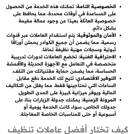
الخصوصية التامة:
تمكنك هذه الخدمة من الحصول
على المساعدة في أوقات محددة، مما يحافظ على
خصوصية العائلة بعيدًا عن وجود عمالة مقيمة
بشكل دائم.
الأمان والموثوقية:
يتم استقدام العاملات عبر قنوات
رسمية، مما يضمن أن جميع الكوادر يحملن أوراقًا
ثبوتية وسجلات مهنية نظيفة تمامًا.
الاحترافية الفنية:
تخضع العاملات لدورات تدريبية
متخصصة في التعامل مع الأجهزة الحديثة والأقمشة
الحساسة، مما يضمن حماية مقتنياتك من التلف.
التوفير الاقتصادي:
تتيح لك الخدمة دفع مقابل
الساعات التي تحتاجينها فقط، مما يقلل من التكاليف
المالية ويوفر ميزانية كبيرة على المدى الطويل.
المرونة الزمنية:
يمكنك جدولة الزيارات بناءً على
جدولك الخاص، سواء كانت الخدمة يومية أو
أسبوعية أو حتى للمناسبات الخاصة المفاجئة.
كيف تختار أفضل عاملات تنظيف