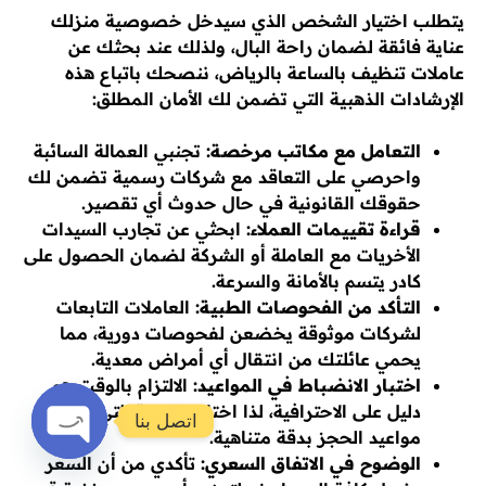
يتطلب اختيار الشخص الذي سيدخل خصوصية منزلك
عناية فائقة لضمان راحة البال، ولذلك عند بحثك عن
عاملات تنظيف بالساعة بالرياض، ننصحك باتباع هذه
الإرشادات الذهبية التي تضمن لك الأمان المطلق:
التعامل مع مكاتب مرخصة:
تجنبي العمالة السائبة
واحرصي على التعاقد مع شركات رسمية تضمن لك
حقوقك القانونية في حال حدوث أي تقصير.
قراءة تقييمات العملاء:
ابحثي عن تجارب السيدات
الأخريات مع العاملة أو الشركة لضمان الحصول على
كادر يتسم بالأمانة والسرعة.
التأكد من الفحوصات الطبية:
العاملات التابعات
لشركات موثوقة يخضعن لفحوصات دورية، مما
يحمي عائلتك من انتقال أي أمراض معدية.
اختبار الانضباط في المواعيد:
الالتزام بالوقت هو
دليل على الاحترافية، لذا اختاري الجهة التي تحترم
اتصل بنا
مواعيد الحجز بدقة متناهية.
الوضوح في الاتفاق السعري:
تأكدي من أن السعر
Open
chaty