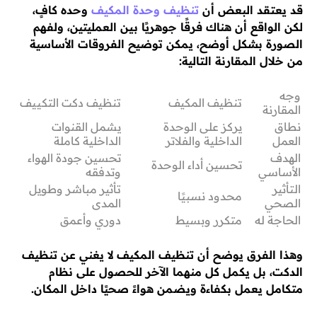
قد يعتقد البعض أن
تنظيف وحدة المكيف
وحده كافٍ،
لكن الواقع أن هناك فرقًا جوهريًا بين العمليتين، ولفهم
الصورة بشكل أوضح، يمكن توضيح الفروقات الأساسية
من خلال المقارنة التالية:
وجه
تنظيف المكيف
تنظيف دكت التكييف
المقارنة
نطاق
يركز على الوحدة
يشمل القنوات
العمل
الداخلية والفلاتر
الداخلية كاملة
الهدف
تحسين جودة الهواء
تحسين أداء الوحدة
الأساسي
وتدفقه
التأثير
تأثير مباشر وطويل
محدود نسبيًا
الصحي
المدى
الحاجة له
متكرر وبسيط
دوري وأعمق
وهذا الفرق يوضح أن تنظيف المكيف لا يغني عن تنظيف
الدكت، بل يكمل كل منهما الآخر للحصول على نظام
متكامل يعمل بكفاءة ويضمن هواءً صحيًا داخل المكان.