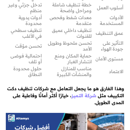
خطة تنظيف شاملة
تدخل جزئي وغير
أسلوب العمل
ومراحل واضحة
منظم
الأدوات
معدات شفط وفحص
أدوات يدوية
المستخدمة
متقدمة
محدودة
تنظيف داخلي عميق
تنظيف سطحي
عمق التنظيف
للقنوات
في الأغلب
التأثير على
تحسن ملحوظ وطويل
تحسن مؤقت
جودة الهواء
الأمد
حماية المكان ومنع
احتمالية فوضى
مستوى الأمان
انتشار الغبار
أو تلف
مناسب للمنازل
حلول محدودة
الاعتماد
والمنشآت الكبيرة
النطاق
وهذا الفارق هو ما يجعل التعامل مع شركات تنظيف دكت
التكييف مثل
شركة التميز
، خيارًا أكثر أمانًا وفاعلية على
المدى الطويل.