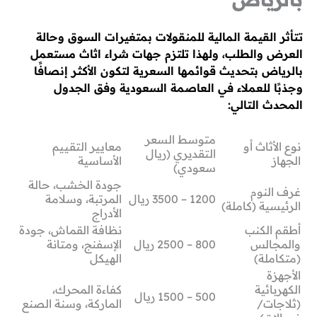
تتأثر القيمة المالية للمنقولات بمتغيرات السوق وحالة
العرض والطلب، ولهذا تلتزم جهات شراء اثاث مستعمل
بالرياض بتحديث قوائمها السعرية لتكون الأكثر إنصافًا
وجذبًا للعملاء في العاصمة السعودية وفق الجدول
المحدث التالي:
متوسط السعر
نوع الأثاث أو
معايير التقييم
التقديري (ريال
الجهاز
الأساسية
سعودي)
جودة الخشب، حالة
غرف النوم
1200 – 3500 ريال
المرتبة، وسلامة
الرئيسية (كاملة)
الأدراج
أطقم الكنب
نظافة القماش، جودة
والمجالس
800 – 2500 ريال
الإسفنج، ومتانة
(متكاملة)
الهيكل
الأجهزة
الكهربائية
كفاءة المحرك،
500 – 1500 ريال
(ثلاجات/
الماركة، وسنة الصنع