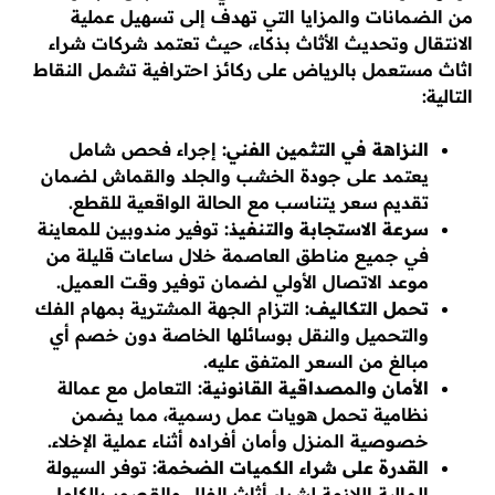
من الضمانات والمزايا التي تهدف إلى تسهيل عملية
الانتقال وتحديث الأثاث بذكاء، حيث تعتمد شركات شراء
اثاث مستعمل بالرياض على ركائز احترافية تشمل النقاط
التالية:
النزاهة في التثمين الفني:
إجراء فحص شامل
يعتمد على جودة الخشب والجلد والقماش لضمان
تقديم سعر يتناسب مع الحالة الواقعية للقطع.
سرعة الاستجابة والتنفيذ:
توفير مندوبين للمعاينة
في جميع مناطق العاصمة خلال ساعات قليلة من
موعد الاتصال الأولي لضمان توفير وقت العميل.
تحمل التكاليف:
التزام الجهة المشترية بمهام الفك
والتحميل والنقل بوسائلها الخاصة دون خصم أي
مبالغ من السعر المتفق عليه.
الأمان والمصداقية القانونية:
التعامل مع عمالة
نظامية تحمل هويات عمل رسمية، مما يضمن
خصوصية المنزل وأمان أفراده أثناء عملية الإخلاء.
القدرة على شراء الكميات الضخمة:
توفر السيولة
المالية اللازمة لشراء أثاث الفلل والقصور بالكامل،