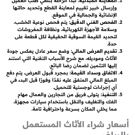
المعاينة المبدئية:
تبدأ الرحلة بتلقي طلب العميل
وإرسال خبير تقييم لمعاينة القطع وتحديد حالتها
الإنشائية والجمالية في الموقع.
الفحص الفني الدقيق:
يتم فحص نوعية الخشب،
وسلامة الأجهزة الكهربائية، ونظافة المفروشات
لتحديد القيمة السوقية الحقيقية لكل قطعة على
حدة.
تقديم العرض المالي:
وضع سعر عادل يعكس جودة
الأثاث وموديله، مع شرح الأسباب التقنية التي استند
إليها التثمين لضمان رضا البائع.
الاتفاق وسداد القيمة:
بمجرد قبول العرض، يتم دفع
المبلغ المالي المتفق عليه نقدًا وفورًا قبل البدء في
أي إجراءات لوجستية للتحميل.
التنفيذ:
يتولى فريق من النجارين والعمال مهام
الفك والتغليف والنقل باستخدام سيارات مجهزة،
مما يخلي المكان بسرعة واحترافية تامة.
أسعار شراء الأثاث المستعمل
بالرياض