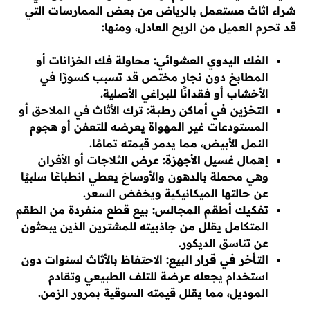
شراء اثاث مستعمل بالرياض من بعض الممارسات التي
قد تحرم العميل من الربح العادل، ومنها:
الفك اليدوي العشوائي:
محاولة فك الخزانات أو
المطابخ دون نجار مختص قد تسبب كسورًا في
الأخشاب أو فقدانًا للبراغي الأصلية.
التخزين في أماكن رطبة:
ترك الأثاث في الملاحق أو
المستودعات غير المهواة يعرضه للتعفن أو هجوم
النمل الأبيض، مما يدمر قيمته تمامًا.
إهمال غسيل الأجهزة:
عرض الثلاجات أو الأفران
وهي محملة بالدهون والأوساخ يعطي انطباعًا سلبيًا
عن حالتها الميكانيكية ويخفض السعر.
تفكيك أطقم المجالس:
بيع قطع منفردة من الطقم
المتكامل يقلل من جاذبيته للمشترين الذين يبحثون
عن تناسق الديكور.
التأخر في قرار البيع:
الاحتفاظ بالأثاث لسنوات دون
استخدام يجعله عرضة للتلف الطبيعي وتقادم
الموديل، مما يقلل قيمته السوقية بمرور الزمن.