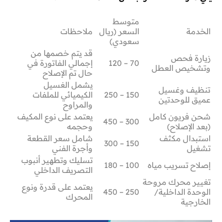
متوسط
الخدمة
السعر (ريال
ملاحظات
سعودي)
قد يتم خصمها من
زيارة فحص
70 – 120
إجمالي الفاتورة في
وتشخيص العطل
حال تم الإصلاح
يشمل الغسيل
تنظيف وغسيل
150 – 250
الكيميائي للملفات
عميق للوحدتين
والمراوح
شحن فريون كامل
يعتمد على نوع المكيف
300 – 450
(بعد الإصلاح)
وحجمه
استبدال مكثف
شامل سعر القطعة
150 – 300
تشغيل
وأجرة الفني
تسليك وتطهير أنبوب
إصلاح تسريب مياه
100 – 180
التصريف الداخلي
تغيير محرك مروحة
يعتمد على قدرة ونوع
الوحدة الداخلية/
250 – 450
المحرك
الخارجية