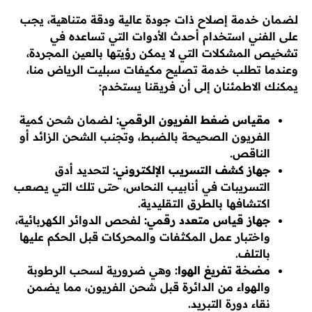
لضمان خدمة إصلاح ذات جودة عالية ودقة متناهية، يجب
على الفني استخدام أحدث الأدوات التي تساعده في
تشخيص المشكلات التي لا يمكن رؤيتها بالعين المجردة،
وعندما تطلب خدمة تصليح مكيفات سبليت الرياض منا،
يمكنك الاطمئنان إلى أن فريقنا يستخدم:
مقياس ضغط الفريون الرقمي:
لضمان شحن كمية
الفريون الصحيحة بالضبط، وتجنب الشحن الزائد أو
الناقص.
جهاز كشف التسريب الإلكتروني:
لتحديد أدق
التسريبات في أنابيب النحاس، حتى تلك التي يصعب
اكتشافها بالطرق التقليدية.
جهاز قياس متعدد رقمي:
لفحص الدوائر الكهربائية،
واختبار عمل المكثفات والمحركات قبل الحكم عليها
بالتلف.
مضخة تفريغ الهوا:
وهي ضرورية لسحب الرطوبة
والهواء من الدائرة قبل شحن الفريون، مما يضمن
نقاء دورة التبريد.