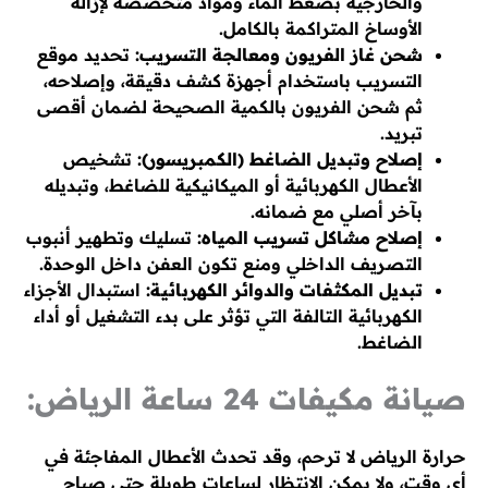
والخارجية بضغط الماء ومواد متخصصة لإزالة
الأوساخ المتراكمة بالكامل.
شحن غاز الفريون ومعالجة التسريب:
تحديد موقع
التسريب باستخدام أجهزة كشف دقيقة، وإصلاحه،
ثم شحن الفريون بالكمية الصحيحة لضمان أقصى
تبريد.
إصلاح وتبديل الضاغط (الكمبريسور):
تشخيص
الأعطال الكهربائية أو الميكانيكية للضاغط، وتبديله
بآخر أصلي مع ضمانه.
إصلاح مشاكل تسريب المياه:
تسليك وتطهير أنبوب
التصريف الداخلي ومنع تكون العفن داخل الوحدة.
تبديل المكثفات والدوائر الكهربائية:
استبدال الأجزاء
الكهربائية التالفة التي تؤثر على بدء التشغيل أو أداء
الضاغط.
صيانة مكيفات 24 ساعة الرياض:
حرارة الرياض لا ترحم، وقد تحدث الأعطال المفاجئة في
أي وقت، ولا يمكن الانتظار لساعات طويلة حتى صباح