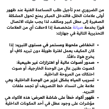
من الضروري عدم تأجيل طلب المساعدة الفنية عند ظهور
أولى علامات الخلل، فالتدخل المبكر يمنع تحول المشكلة
الصغيرة إلى عطل كبير ومكلف، لذا يجب عليك الاتصال
فورًا بخدمة
صيانة
متخصصة إذا لاحظت أي من العلامات
التحذيرية التالية في جهازك:
انخفاض ملحوظ ومستمر في مستوى التبريد:
إذا
كان المكيف يعمل لفترة طويلة دون تبريد كافٍ أو
يخرج هواءً دافئًا.
صدور أصوات عالية أو اهتزازات غير طبيعية:
كصوت طنين عالٍ من الوحدة الخارجية، أو صوت
احتكاك من المروحة الداخلية.
تسريب المياه بشكل غزير من الوحدة الداخلية:
وهي
علامة على انسداد خط التصريف أو تجمد ملفات
التبريد.
ظهور أكواد خطأ على شاشة العرض:
هذه الأكواد هي
مؤشرات على وجود عطل في أحد المكونات الداخلية
للجهاز.