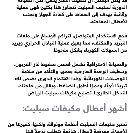
قد يظن البعض أن تنظيف الفلتر يكفي، لكن الصيانة
الدورية لمكيف السبليت تتجاوز هذا بكثير؛ فهي عملية
وقائية تهدف إلى الحفاظ على كفاءة الجهاز وتجنب
الأعطال المفاجئة.
فمع الاستخدام المتواصل، تتراكم الأوساخ على ملفات
التبريد والمكثف، مما يعيق عملية التبادل الحراري ويزيد
من استهلاك الكهرباء بشكل ملحوظ.
والصيانة الاحترافية تشمل فحص ضغوط غاز الفريون،
وتنظيف الوحدة الخارجية بعمق، والتأكد من سلامة
التوصيلات الكهربائية، وهذا الاهتمام الدوري يضمن لك
تبريدًا قويًا، وعمرًا أطول للضاغط، ويقلل من حاجتك
للتدخل الطارئ لـ تصليح مكيفات سبليت الرياض.
أشهر أعطال مكيفات سبليت:
تعتبر مكيفات السبليت أنظمة موثوقة، ولكنها، كغيرها من
الأجهزة، معرضة لأعطال شائعة تتطلب تدخلاً فنيًا