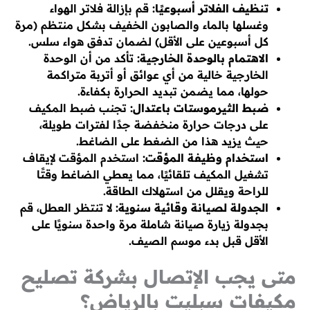
تنظيف الفلاتر أسبوعيًا:
قم بإزالة فلاتر الهواء
وغسلها بالماء والصابون الخفيف بشكل منتظم (مرة
كل أسبوعين على الأقل) لضمان تدفق هواء سلس.
الاهتمام بالوحدة الخارجية:
تأكد من أن الوحدة
الخارجية خالية من أي عوائق أو أتربة متراكمة
حولها، مما يضمن تبديد الحرارة بكفاءة.
ضبط الثيرموستات باعتدال:
تجنب ضبط المكيف
على درجات حرارة منخفضة جدًا لفترات طويلة،
حيث يزيد هذا من الضغط على الضاغط.
استخدام وظيفة المؤقت:
استخدم المؤقت لإيقاف
تشغيل المكيف تلقائيًا، مما يعطي الضاغط وقتًا
للراحة ويقلل من استهلاك الطاقة.
الجدولة لصيانة وقائية سنوية:
لا تنتظر العطل، قم
بجدولة زيارة صيانة شاملة مرة واحدة سنويًا على
الأقل قبل بدء موسم الصيف.
متى يجب الإتصال بشركة تصليح
مكيفات سبليت بالرياض؟