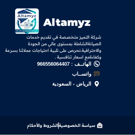
شركة التميز متخصصة في تقديم خدمات
الصيانةالشاملة بمستوى عالي من الجودة
والاحترافية.نحرص على تلبية احتياجات عملائنا بسرعة
وكفاءةمع اسعار تنافسية .
الهاتــف : 966556064407
واتســاب
الرياض - السعودية
سياسة الخصوصية
الشروط والأحكام