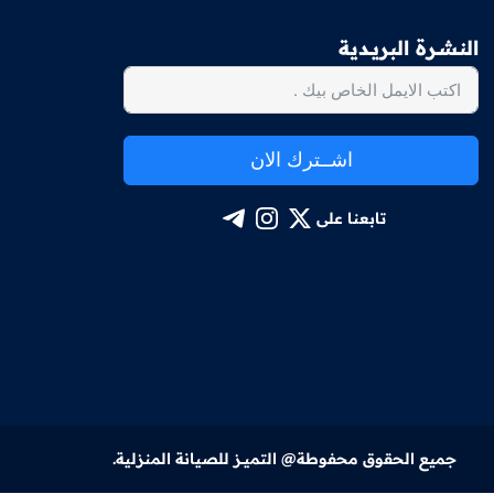
النـشــرة البريــدية
اشــترك الان
تابعنا على
جميع الحقوق محفوطة@ التميــز للصيانة المنزلية.