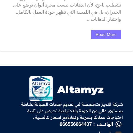
تشطيب ناجح، لأن الدهانات ليست مجرد ألوان توضع على
الجدران، بل هي اللمسة التي تظهر جودة العمل بالكامل.
واختيار الدهانات...
Read More
شركة التميز متخصصة في تقديم خدمات الصيانةالشاملة
بمستوى عالي من الجودة والاحترافية.نحرص على تلبية
احتياجات عملائنا بسرعة وكفاءةمع اسعار تنافسية .
الهاتــف : 966556064407