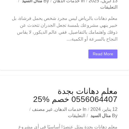
13 أبريل، 2025
In
خدمات الدهان
By
منال السيد
التعليقات
معلم دهانات بالرياض ليس مجرد شخص يحمل فرشاة، بل
خبير ينهي مشروعك بلمسة تجعل الجدران تتحدث عن
ذوقك واهتمامك بالتفاصيل. ففي عالم الديكور، لا يقاس
النجاح بالسرعة أو الكمية،...
Read More
معلم دهانات بجدة
0556064407 خصم %25
12 يناير، 2024
In
خدمات الدهان
,
غير مصنف
By
منال السيد
التعليقات
معلم دهانات بجدة يمثل عنصرًا أساسيًا في أي مشروع