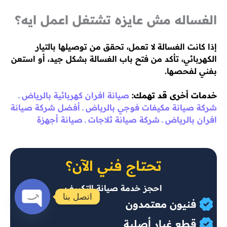
الغساله مش عايزه تشتغل اعمل ايه؟
إذا كانت الغسالة لا تعمل، تحقق من توصيلها بالتيار
الكهربائي، تأكد من فتح باب الغسالة بشكل جيد، أو استعن
بفني لفحصها.
خدمات أخرى قد تهمك:
صيانة افران كهربائية بالرياض
ـ
شركة صيانة مكيفات فوجي بالرياض
ـ
أفضل شركة صيانة
افران بالرياض
ـ
شركة صيانة ثلاجات
ـ
صيانة أجهزة
تحتاج فني الآن؟
احجز خدمة صيانة التكييف
اتصل بنا
فنيون معتمدون
Open
قطع غيار أصلية
chaty