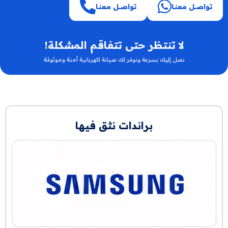
تواصــل معنـا
تواصــل معنـا
لا تنتظر حتى تتفاقم المشكلة!
نصل إليك بسرعة ونوفر لك صيانة اكهربانية أمنة وموثوقة
براندات نثق فيها