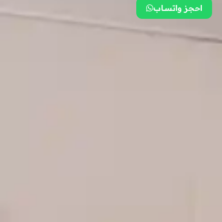
احجز واتســاب