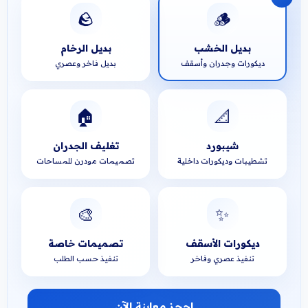
🪨
🪵
بديل الخشب
بديل الرخام
ديكورات وجدران وأسقف
بديل فاخر وعصري
🏠
📐
شيبورد
تغليف الجدران
تشطيبات وديكورات داخلية
تصميمات مودرن للمساحات
🎨
✨
ديكورات الأسقف
تصميمات خاصة
تنفيذ عصري وفاخر
تنفيذ حسب الطلب
احجز معاينة الآن