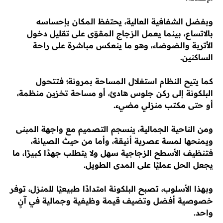
وبفضل الشفافية العالية، يحتفظ المكان بإحساسه
بالاتساع، بينما يعمل الزجاج المقوّى على تقليل دخول
الأتربة والضوضاء، وهو ما ينعكس مباشرة على راحة
الساكنين.
كما يتيح النظام استغلال المساحة بمرونة؛ فتتحول
البلكونة إلى ركن جلوس هادئ، أو مساحة تخزين منظمة،
أو حتى مكتب منزلي مضيء.
ومن الناحية الجمالية، ينسجم التصميم مع واجهة المبنى
ويمنحها لمسة عصرية أنيقة، وأما من حيث الصيانة،
فتنظيف الأسطح الزجاجية سهل ولا يتطلب جهدًا كبيرًا، ما
يجعل الحل عمليًا على المدى الطويل.
وبهذا الأسلوب، تصبح البلكونة امتدادًا طبيعيًا للمنزل، توفر
خصوصية أفضل وتضيف قيمة وظيفية وجمالية في آنٍ
واحد.