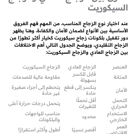
السيكوريت
عند اختيار نوع الزجاج المناسب، من المهم فهم الفروق
الأساسية بين الأنواع لضمان الأمان والكفاءة، وهنا يظهر
دور تقفيل بلكونات زجاج سيكوريت كخيار أكثر تطورًا من
الزجاج التقليدي، ويوضح الجدول التالي أهم الاختلافات
بين الزجاج العادي والزجاج السيكوريت:
العنصر
الزجاج العادي
الزجاج السيكوريت
قابل للكسر
المتانة
مقاومة عالية للصدمات
بسهولة
ينكسر إلى قطع
يتحطم إلى أجزاء صغيرة
الأمان
حادة
غير حادة
التحمل
أقل تحملًا
يتحمل درجات حرارة أعلى
الحراري
للتغيرات
الاستخدام
مناسب للواجهات
محدود
الخارجي
والبلكونات
العمر
أقصر نسبيًا
أطول وأكثر استقرارًا
الافتراضي