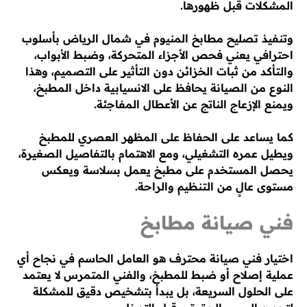
المشكلات قبل ظهورها.
وتنفيذ تصليح مطابخ المنيوم في شمال الرياض بأسلوب
احترافي يعني فحص الأجزاء المتحركة، وضبط الأبواب،
والتأكد من ثبات الخزائن دون التأثير على التصميم، وهذا
النوع من الصيانة يحافظ على الانسيابية داخل المطبخ،
ويمنع الإزعاج الناتج عن الأعطال المفاجئة.
كما يساعد على الحفاظ على المظهر العصري للمطبخ
ويطيل عمره التشغيلي، ومع الاهتمام بالتفاصيل الصغيرة،
يحصل المستخدم على مطبخ يعمل بسلاسة ويعكس
مستوى عالٍ من التنظيم والراحة.
فني صيانة مطابخ
اختيار فني صيانة محترف هو العامل الحاسم في نجاح أي
عملية إصلاح أو ضبط للمطبخ، والفني المتمرس لا يعتمد
على الحلول السريعة، بل يبدأ بتشخيص دقيق للمشكلة